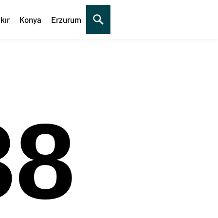
kır
Konya
Erzurum
39