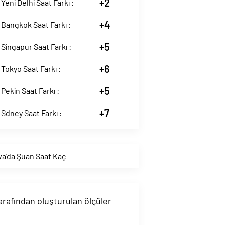
+2
 Yeni Delhi Saat Farkı :
+4
 Bangkok Saat Farkı :
+5
 Singapur Saat Farkı :
+6
 Tokyo Saat Farkı :
+5
 Pekin Saat Farkı :
+7
 Sdney Saat Farkı :
va'da Şuan Saat Kaç
tarafından oluşturulan ölçüler