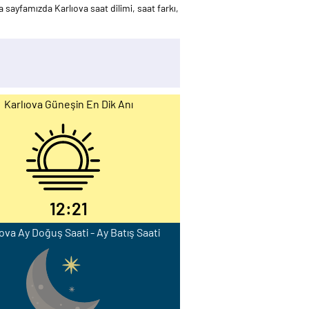
 sayfamızda Karlıova saat dilimi, saat farkı,
Karlıova Güneşin En Dik Anı
12:21
ova Ay Doğuş Saati - Ay Batış Saati