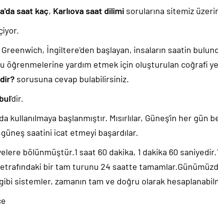
a'da saat kaç
,
Karlıova saat dilimi
sorularına sitemiz üzerin
iyor.
k, Greenwich, İngiltere'den başlayan, insaların saatin bulu
u öğrenmelerine yardım etmek için oluşturulan coğrafi yer
edir?
sorusuna cevap bulabilirsiniz.
bul
'dir.
da kullanılmaya başlanmıştır. Mısırlılar, Güneş'in her gün b
güneş saatini icat etmeyi başardılar.
yelere bölünmüştür.1 saat 60 dakika, 1 dakika 60 saniyedir
 etrafındaki bir tam turunu 24 saatte tamamlar.Günümüz
 gibi sistemler, zamanın tam ve doğru olarak hesaplanabil
ce