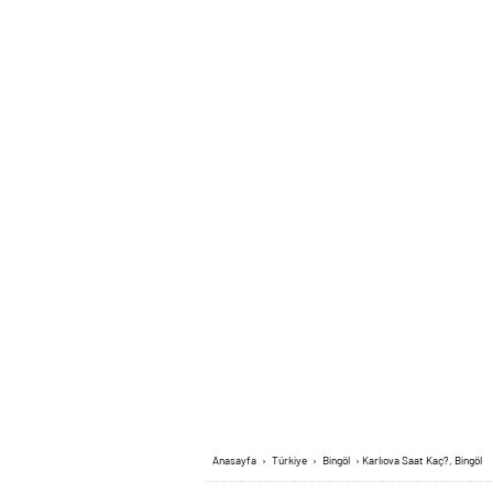
Anasayfa
›
Türkiye
›
Bingöl
›
Karlıova Saat Kaç?, Bingöl