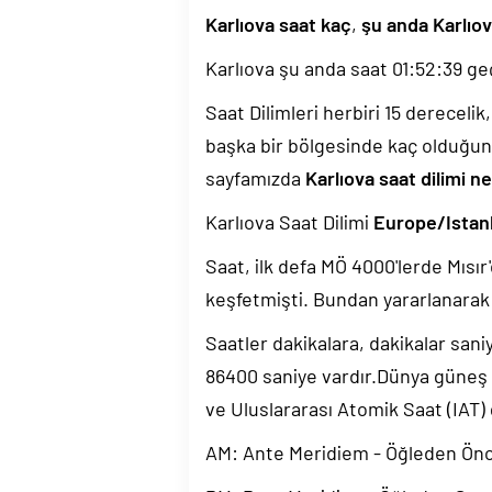
Karlıova saat kaç
,
şu anda Karlıov
Karlıova şu anda saat
01:52:40
geç
Saat Dilimleri herbiri 15 dereceli
başka bir bölgesinde kaç olduğun
sayfamızda
Karlıova saat dilimi n
Karlıova Saat Dilimi
Europe/Istan
Saat, ilk defa MÖ 4000'lerde Mısır'
keşfetmişti. Bundan yararlanarak 
Saatler dakikalara, dakikalar sani
86400 saniye vardır.Dünya güneş
ve Uluslararası Atomik Saat (IAT)
AM: Ante Meridiem - Öğleden Ön