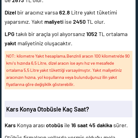
de
2673
TL olur.
Dizel
bir aracınız varsa
62.8
Litre yakıt tüketimi
yaparsınız. Yakıt
maliyeti
ise
2450
TL olur.
LPG
takılı bir araçla yol alıyorsanız
1052
TL ortalama
yakıt
maliyetiniz oluşacaktır.
NOT: kilometre Yakıt hesaplama,Benzinli aracın 100 kilometre'de 90
km/s hızında 6,5 Litre, dizel aracın ise aynı hız ve mesafede
ortalama 5,5 Litre yakıt tükettiği varsayılmıştır. Yakıt maliyetiniz
aracınızın hızına, yol koşullarına veya bulunduğunuz ilin yakıt
fiyatlarına göre değişiklik gösterebilir.
Kars Konya Otobüsle Kaç Saat?
Kars
Konya arası
otobüs
ile
16 saat 45 dakika
sürer.
Otübüs firmaların yollarda vermiş olduğu mola