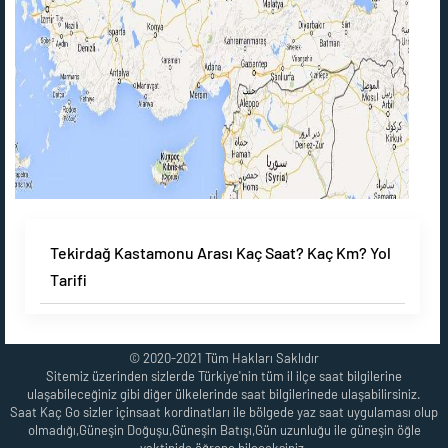
Tekirdağ Kastamonu Arası Kaç Saat? Kaç Km? Yol
Tarifi
© 2020-2021 Tüm Hakları Saklıdır
Sitemiz üzerinden sizlerde Türkiye'nin tüm il ilçe saat bilgilerine
ulaşabileceğiniz gibi diğer ülkelerinde saat bilgilerinede ulaşabilirsiniz.
Saat Kaç Go sizler içinsaat kordinatları ile bölgede yaz saat uygulaması olup
olmadığı,Güneşin Doğuşu,Güneşin Batışı,Gün uzunluğu ile güneşin öğle