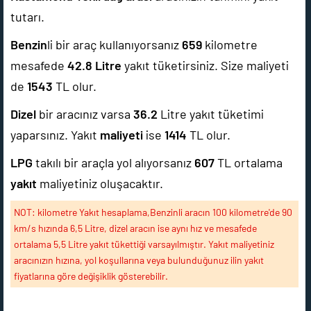
tutarı.
Benzin
li bir araç kullanıyorsanız
659
kilometre
mesafede
42.8
Litre
yakıt tüketirsiniz. Size maliyeti
de
1543
TL olur.
Dizel
bir aracınız varsa
36.2
Litre yakıt tüketimi
yaparsınız. Yakıt
maliyeti
ise
1414
TL olur.
LPG
takılı bir araçla yol alıyorsanız
607
TL ortalama
yakıt
maliyetiniz oluşacaktır.
NOT: kilometre Yakıt hesaplama,Benzinli aracın 100 kilometre'de 90
km/s hızında 6,5 Litre, dizel aracın ise aynı hız ve mesafede
ortalama 5,5 Litre yakıt tükettiği varsayılmıştır. Yakıt maliyetiniz
aracınızın hızına, yol koşullarına veya bulunduğunuz ilin yakıt
fiyatlarına göre değişiklik gösterebilir.