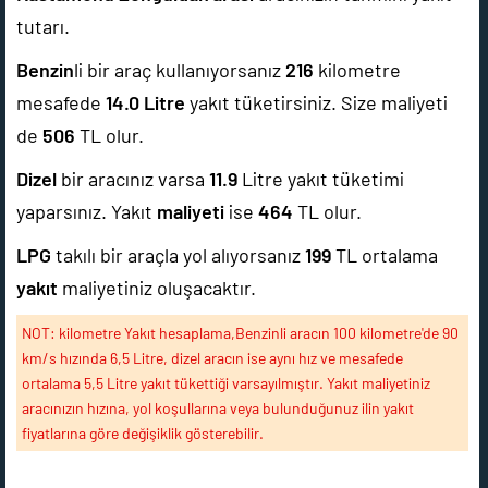
tutarı.
Benzin
li bir araç kullanıyorsanız
216
kilometre
mesafede
14.0
Litre
yakıt tüketirsiniz. Size maliyeti
de
506
TL olur.
Dizel
bir aracınız varsa
11.9
Litre yakıt tüketimi
yaparsınız. Yakıt
maliyeti
ise
464
TL olur.
LPG
takılı bir araçla yol alıyorsanız
199
TL ortalama
yakıt
maliyetiniz oluşacaktır.
NOT: kilometre Yakıt hesaplama,Benzinli aracın 100 kilometre'de 90
km/s hızında 6,5 Litre, dizel aracın ise aynı hız ve mesafede
ortalama 5,5 Litre yakıt tükettiği varsayılmıştır. Yakıt maliyetiniz
aracınızın hızına, yol koşullarına veya bulunduğunuz ilin yakıt
fiyatlarına göre değişiklik gösterebilir.