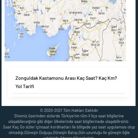
Zonguldak Kastamonu Arası Kaç Saat? Kaç Km?
Yol Tarifi
© 2020-2021 Tüm Hakları Saklıdır
Sitemiz üzerinden sizlerde Türkiye'nin tüm il ilçe saat bilgilerine
ulaşabileceğiniz gibi diğer ülkelerinde saat bilgilerinede ulaşabilirsiniz.
Saat Kaç Go sizler içinsaat kordinatları ile bölgede yaz saat uygulaması olup
olmadığı,Güneşin Doğuşu,Güneşin Batışı,Gün uzunluğu ile güneşin öğle