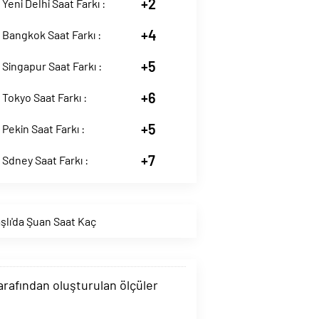
+2
 Yeni Delhi Saat Farkı :
+4
 Bangkok Saat Farkı :
+5
 Singapur Saat Farkı :
+6
 Tokyo Saat Farkı :
+5
 Pekin Saat Farkı :
+7
 Sdney Saat Farkı :
şlı'da Şuan Saat Kaç
tarafından oluşturulan ölçüler