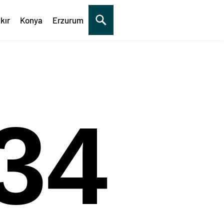
kır
Konya
Erzurum
35