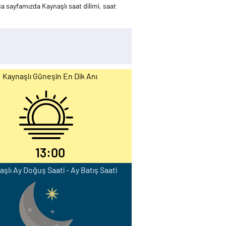
a sayfamızda Kaynaşlı saat dilimi, saat
Kaynaşlı Güneşin En Dik Anı
13:00
şlı Ay Doğuş Saati - Ay Batış Saati