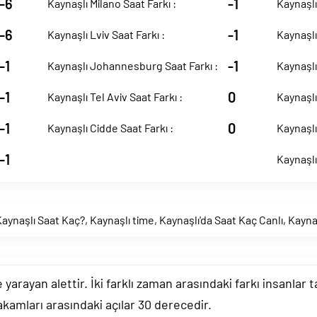
-6
-1
Kaynaşlı Milano Saat Farkı :
Kaynaşlı
-6
-1
Kaynaşlı Lviv Saat Farkı :
Kaynaşlı
-1
-1
Kaynaşlı Johannesburg Saat Farkı :
Kaynaşlı
-1
0
Kaynaşlı Tel Aviv Saat Farkı :
Kaynaşlı
-1
0
Kaynaşlı Cidde Saat Farkı :
Kaynaşlı
-1
Kaynaşlı
Kaynaşlı Saat Kaç?
,
Kaynaşlı time
,
Kaynaşlı'da Saat Kaç Canlı
,
Kayna
arayan alettir. İki farklı zaman arasındaki farkı insanlar 
akamları arasındaki açılar 30 derecedir.