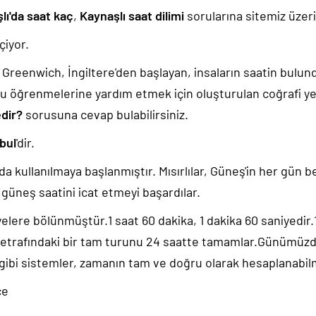
lı'da saat kaç
,
Kaynaşlı saat dilimi
sorularına sitemiz üzeri
iyor.
k, Greenwich, İngiltere'den başlayan, insaların saatin bulu
u öğrenmelerine yardım etmek için oluşturulan coğrafi yer
edir?
sorusuna cevap bulabilirsiniz.
bul
'dir.
da kullanılmaya başlanmıştır. Mısırlılar, Güneş'in her gün b
güneş saatini icat etmeyi başardılar.
yelere bölünmüştür.1 saat 60 dakika, 1 dakika 60 saniyedir
 etrafındaki bir tam turunu 24 saatte tamamlar.Günümüz
 gibi sistemler, zamanın tam ve doğru olarak hesaplanabil
ce