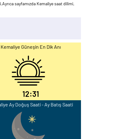
.Ayrıca sayfamızda Kemaliye saat dilimi,
Kemaliye Güneşin En Dik Anı
12:31
iye Ay Doğuş Saati - Ay Batış Saati