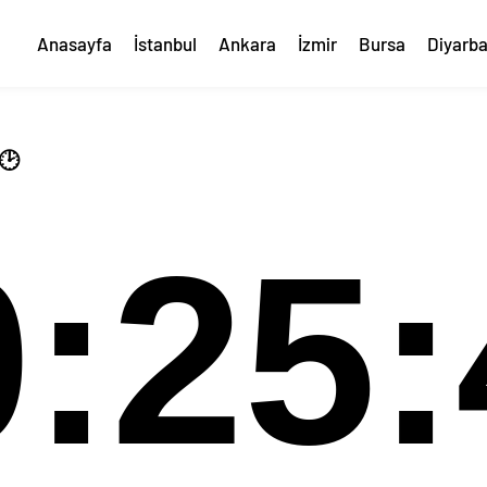
Anasayfa
İstanbul
Ankara
İzmir
Bursa
Diyarba
🕑
0:25: