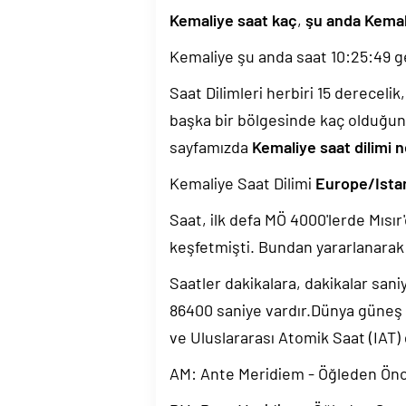
Kemaliye saat kaç
,
şu anda Kemal
Kemaliye şu anda saat
10:25:50
ge
Saat Dilimleri herbiri 15 dereceli
başka bir bölgesinde kaç olduğun
sayfamızda
Kemaliye saat dilimi n
Kemaliye Saat Dilimi
Europe/Ista
Saat, ilk defa MÖ 4000'lerde Mısır'
keşfetmişti. Bundan yararlanarak 
Saatler dakikalara, dakikalar sani
86400 saniye vardır.Dünya güneş
ve Uluslararası Atomik Saat (IAT)
AM: Ante Meridiem - Öğleden Ön