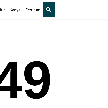
kır
Konya
Erzurum
50