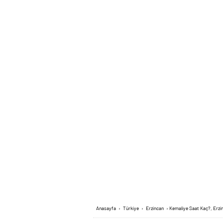
Anasayfa
›
Türkiye
›
Erzincan
›
Kemaliye Saat Kaç?, Erzi