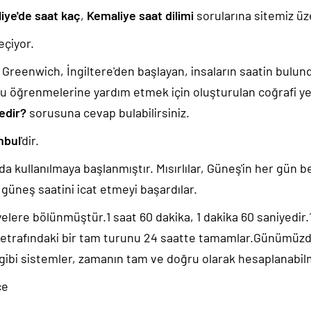
iye'de saat kaç
,
Kemaliye saat dilimi
sorularına sitemiz üze
çiyor.
k, Greenwich, İngiltere'den başlayan, insaların saatin bulu
u öğrenmelerine yardım etmek için oluşturulan coğrafi yer
edir?
sorusuna cevap bulabilirsiniz.
nbul
'dir.
da kullanılmaya başlanmıştır. Mısırlılar, Güneş'in her gün b
güneş saatini icat etmeyi başardılar.
yelere bölünmüştür.1 saat 60 dakika, 1 dakika 60 saniyedir
 etrafındaki bir tam turunu 24 saatte tamamlar.Günümüz
 gibi sistemler, zamanın tam ve doğru olarak hesaplanabil
ce