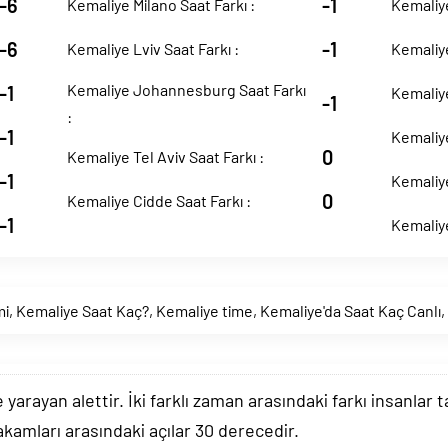
-6
-1
Kemaliye Milano Saat Farkı :
Kemaliye
-6
-1
Kemaliye Lviv Saat Farkı :
Kemaliye
Kemaliye Johannesburg Saat Farkı
-1
Kemaliye
-1
:
-1
Kemaliye
0
Kemaliye Tel Aviv Saat Farkı :
-1
Kemaliye
0
Kemaliye Cidde Saat Farkı :
-1
Kemaliye
mi
,
Kemaliye Saat Kaç?
,
Kemaliye time
,
Kemaliye'da Saat Kaç Canlı
,
arayan alettir. İki farklı zaman arasındaki farkı insanlar 
akamları arasındaki açılar 30 derecedir.