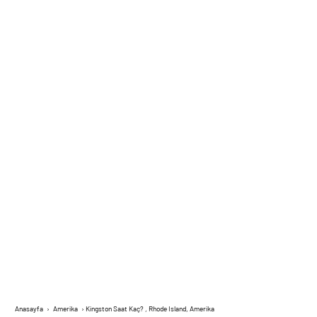
Anasayfa
›
Amerika
›
Kingston Saat Kaç? , Rhode Island, Amerika