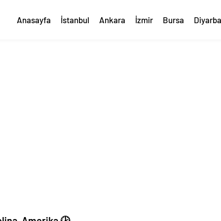
Anasayfa
İstanbul
Ankara
İzmir
Bursa
Diyarba
olina, Amerika 🕑