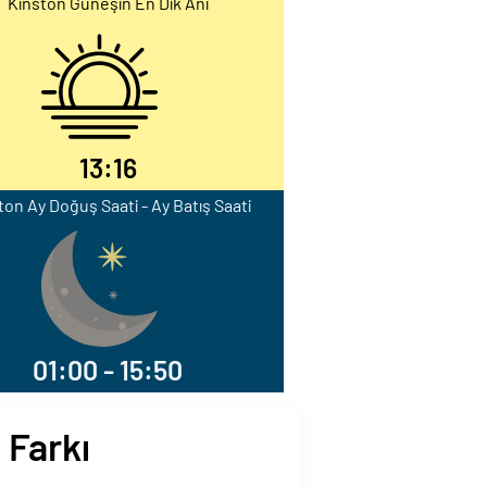
Kinston Güneşin En Dik Anı
13:16
ton Ay Doğuş Saati - Ay Batış Saati
01:00 - 15:50
 Farkı