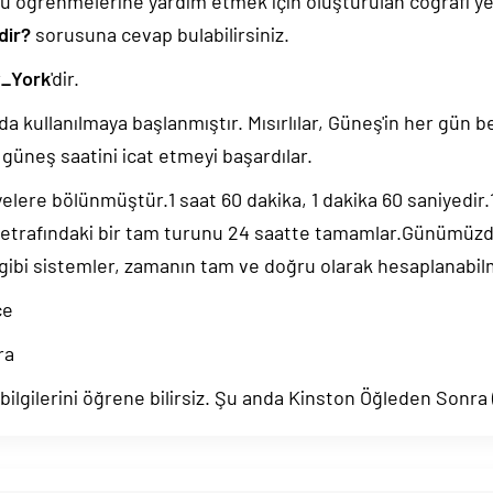
u öğrenmelerine yardım etmek için oluşturulan coğrafi yer
dir?
sorusuna cevap bulabilirsiniz.
_York
'dir.
da kullanılmaya başlanmıştır. Mısırlılar, Güneş'in her gün b
güneş saatini icat etmeyi başardılar.
yelere bölünmüştür.1 saat 60 dakika, 1 dakika 60 saniyedir
 etrafındaki bir tam turunu 24 saatte tamamlar.Günümüz
 gibi sistemler, zamanın tam ve doğru olarak hesaplanabil
ce
ra
ilgilerini öğrene bilirsiz. Şu anda Kinston Öğleden Sonra 