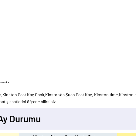
Amerika
a,Kinston Saat Kaç Canlı,Kinston'da Şuan Saat Kaç, Kinston time,Kinston s
atış saatlerini öğrene bilirsiniz
 Ay Durumu