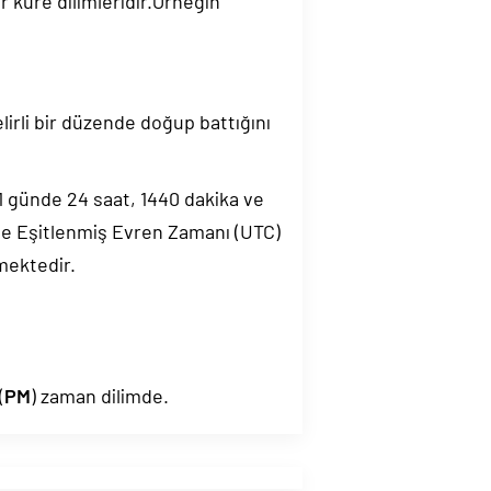
 küre dilimleridir.Örneğin
elirli bir düzende doğup battığını
.1 günde 24 saat, 1440 dakika ve
de Eşitlenmiş Evren Zamanı (UTC)
mektedir.
(
PM
) zaman dilimde.