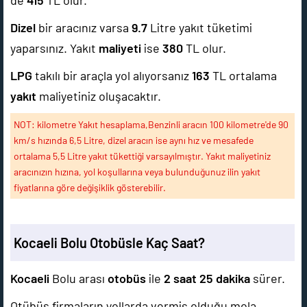
de
415
TL olur.
Dizel
bir aracınız varsa
9.7
Litre yakıt tüketimi
yaparsınız. Yakıt
maliyeti
ise
380
TL olur.
LPG
takılı bir araçla yol alıyorsanız
163
TL ortalama
yakıt
maliyetiniz oluşacaktır.
NOT: kilometre Yakıt hesaplama,Benzinli aracın 100 kilometre'de 90
km/s hızında 6,5 Litre, dizel aracın ise aynı hız ve mesafede
ortalama 5,5 Litre yakıt tükettiği varsayılmıştır. Yakıt maliyetiniz
aracınızın hızına, yol koşullarına veya bulunduğunuz ilin yakıt
fiyatlarına göre değişiklik gösterebilir.
Kocaeli Bolu Otobüsle Kaç Saat?
Kocaeli
Bolu arası
otobüs
ile
2 saat 25 dakika
sürer.
Otübüs firmaların yollarda vermiş olduğu mola