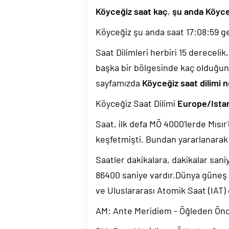
Köyceğiz saat kaç
,
şu anda Köyce
Köyceğiz şu anda saat
17:09:00
ge
Saat Dilimleri herbiri 15 dereceli
başka bir bölgesinde kaç olduğun
sayfamızda
Köyceğiz saat dilimi n
Köyceğiz Saat Dilimi
Europe/Ista
Saat, ilk defa MÖ 4000'lerde Mısır'
keşfetmişti. Bundan yararlanarak 
Saatler dakikalara, dakikalar sani
86400 saniye vardır.Dünya güneş
ve Uluslararası Atomik Saat (IAT)
AM: Ante Meridiem - Öğleden Ön