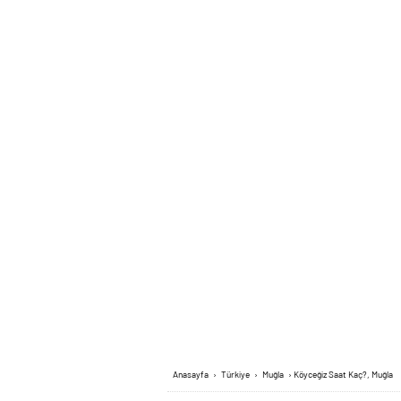
Anasayfa
›
Türkiye
›
Muğla
›
Köyceğiz Saat Kaç?, Muğla