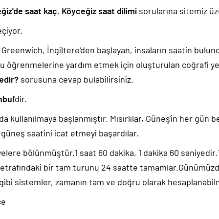
ğiz'de saat kaç
,
Köyceğiz saat dilimi
sorularına sitemiz üze
çiyor.
k, Greenwich, İngiltere'den başlayan, insaların saatin bulu
u öğrenmelerine yardım etmek için oluşturulan coğrafi yer
edir?
sorusuna cevap bulabilirsiniz.
nbul
'dir.
da kullanılmaya başlanmıştır. Mısırlılar, Güneş'in her gün b
güneş saatini icat etmeyi başardılar.
yelere bölünmüştür.1 saat 60 dakika, 1 dakika 60 saniyedir
 etrafındaki bir tam turunu 24 saatte tamamlar.Günümüz
 gibi sistemler, zamanın tam ve doğru olarak hesaplanabil
ce