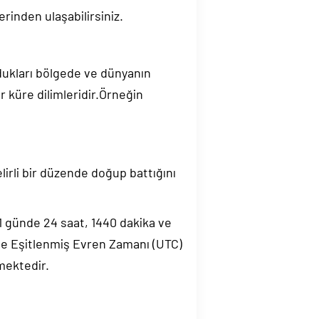
rinden ulaşabilirsiniz.
ndukları bölgede ve dünyanın
 küre dilimleridir.Örneğin
elirli bir düzende doğup battığını
.1 günde 24 saat, 1440 dakika ve
de Eşitlenmiş Evren Zamanı (UTC)
mektedir.