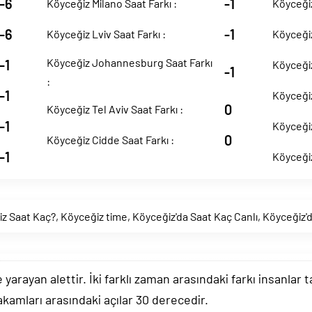
-6
-1
Köyceğiz Milano Saat Farkı :
Köyceğiz
-6
-1
Köyceğiz Lviv Saat Farkı :
Köyceğiz
Köyceğiz Johannesburg Saat Farkı
-1
Köyceğiz
-1
:
-1
Köyceğiz
0
Köyceğiz Tel Aviv Saat Farkı :
-1
Köyceğiz
0
Köyceğiz Cidde Saat Farkı :
-1
Köyceğiz
z Saat Kaç?
,
Köyceğiz time
,
Köyceğiz'da Saat Kaç Canlı
,
Köyceğiz'
arayan alettir. İki farklı zaman arasındaki farkı insanlar 
akamları arasındaki açılar 30 derecedir.