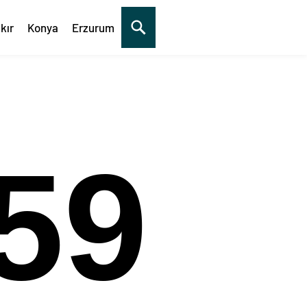
kır
Konya
Erzurum
00