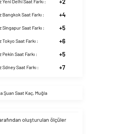
+2
 Yeni Delhi Saat Farkı :
+4
 Bangkok Saat Farkı :
+5
 Singapur Saat Farkı :
+6
 Tokyo Saat Farkı :
+5
 Pekin Saat Farkı :
+7
 Sdney Saat Farkı :
da Şuan Saat Kaç
,
Muğla
tarafından oluşturulan ölçüler