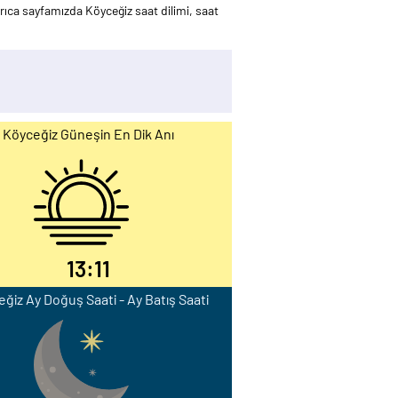
ıca sayfamızda Köyceğiz saat dilimi, saat
Köyceğiz Güneşin En Dik Anı
13:11
ğiz Ay Doğuş Saati - Ay Batış Saati