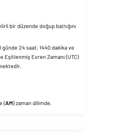
elirli bir düzende doğup battığını
.1 günde 24 saat, 1440 dakika ve
de Eşitlenmiş Evren Zamanı (UTC)
mektedir.
e (
AM
) zaman dilimde.