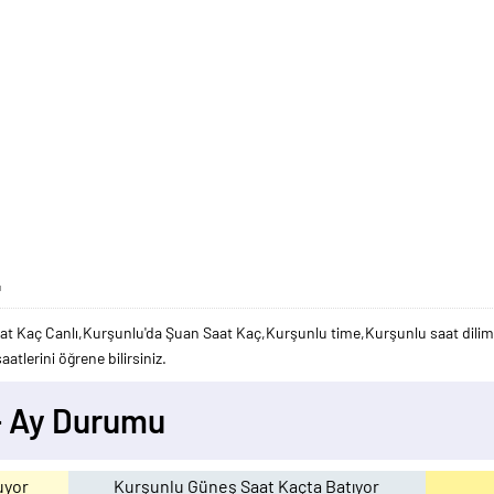
ı
at Kaç Canlı,Kurşunlu'da Şuan Saat Kaç,Kurşunlu time,Kurşunlu saat dilimi
atlerini öğrene bilirsiniz.
- Ay Durumu
uyor
Kurşunlu Güneş Saat Kaçta Batıyor