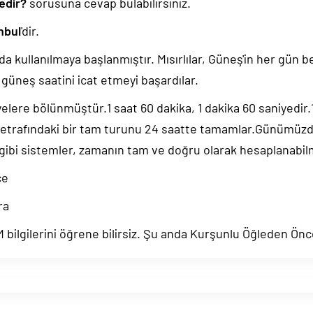
edir?
sorusuna cevap bulabilirsiniz.
nbul
'dir.
da kullanılmaya başlanmıştır. Mısırlılar, Güneş'in her gün b
güneş saatini icat etmeyi başardılar.
yelere bölünmüştür.1 saat 60 dakika, 1 dakika 60 saniyedir
 etrafındaki bir tam turunu 24 saatte tamamlar.Günümüz
 gibi sistemler, zamanın tam ve doğru olarak hesaplanabil
ce
ra
bilgilerini öğrene bilirsiz. Şu anda Kurşunlu Öğleden Önc