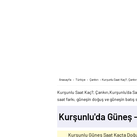
Anasayfa
›
Türkiye
›
Çankırı
›
Kurşunlu Saat Kaç?, Çankır
Kurşunlu Saat Kaç?, Çankırı,Kurşunlu'da Sa
saat farkı, güneşin doğuş ve güneşin batış sa
Kurşunlu'da Güneş 
Kurşunlu Güneş Saat Kaçta Doğ