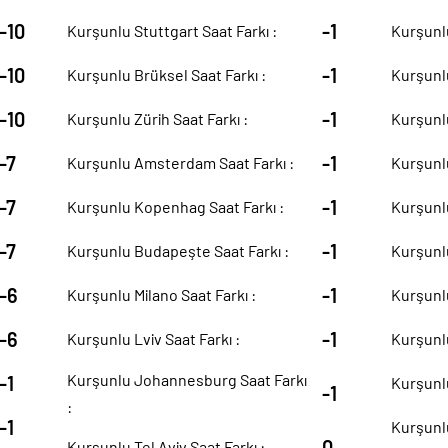
-10
-1
Kurşunlu Stuttgart Saat Farkı :
Kurşunlu
-10
-1
Kurşunlu Brüksel Saat Farkı :
Kurşunlu
-10
-1
Kurşunlu Zürih Saat Farkı :
Kurşunlu
-7
-1
Kurşunlu Amsterdam Saat Farkı :
Kurşunlu
-7
-1
Kurşunlu Kopenhag Saat Farkı :
Kurşunlu
-7
-1
Kurşunlu Budapeşte Saat Farkı :
Kurşunlu
-6
-1
Kurşunlu Milano Saat Farkı :
Kurşunlu
-6
-1
Kurşunlu Lviv Saat Farkı :
Kurşunlu
Kurşunlu Johannesburg Saat Farkı
-1
Kurşunlu
-1
:
-1
Kurşunlu
0
Kurşunlu Tel Aviv Saat Farkı :