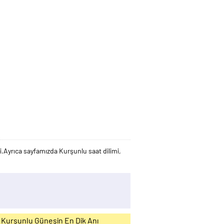
.Ayrıca sayfamızda Kurşunlu saat dilimi,
Kurşunlu Güneşin En Dik Anı