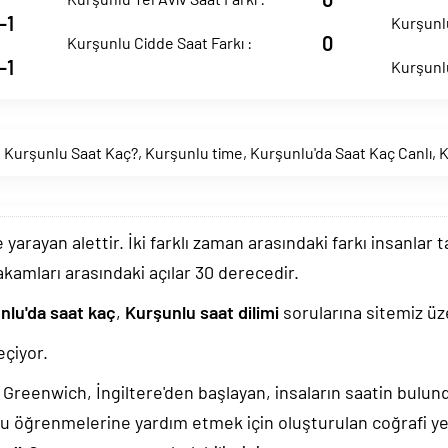
-1
Kurşunlu
0
Kurşunlu Cidde Saat Farkı :
-1
Kurşunlu
,
Kurşunlu Saat Kaç?
,
Kurşunlu time
,
Kurşunlu'da Saat Kaç Canlı
,
K
arayan alettir. İki farklı zaman arasındaki farkı insanlar 
akamları arasındaki açılar 30 derecedir.
nlu'da saat kaç
,
Kurşunlu saat dilimi
sorularına sitemiz üze
eçiyor.
k, Greenwich, İngiltere'den başlayan, insaların saatin bulu
u öğrenmelerine yardım etmek için oluşturulan coğrafi yer