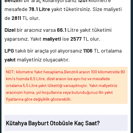
Benzin
li bir araç kullanıyorsanız
1201
kilometre
mesafede
78.1
Litre
yakıt tüketirsiniz. Size maliyeti
de
2811
TL olur.
Dizel
bir aracınız varsa
66.1
Litre yakıt tüketimi
yaparsınız. Yakıt
maliyeti
ise
2577
TL olur.
LPG
takılı bir araçla yol alıyorsanız
1106
TL ortalama
yakıt
maliyetiniz oluşacaktır.
NOT: kilometre Yakıt hesaplama,Benzinli aracın 100 kilometre'de 90
km/s hızında 6,5 Litre, dizel aracın ise aynı hız ve mesafede
ortalama 5,5 Litre yakıt tükettiği varsayılmıştır. Yakıt maliyetiniz
aracınızın hızına, yol koşullarına veya bulunduğunuz ilin yakıt
fiyatlarına göre değişiklik gösterebilir.
Kütahya Bayburt Otobüsle Kaç Saat?