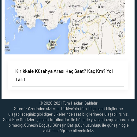
Kırıkkale Kütahya Arası Kaç Saat? Kaç Km? Yol
Tarifi
© 2020-2021 Tüm Hakları Saklıdır
Sitemiz üzerinden sizlerde Türkiye'nin tüm il ilçe saat bilgilerine
ulaşabileceğiniz gibi diğer ülkelerinde saat bilgilerinede ulaşabilirsiniz.
Saat Kaç Go sizler içinsaat kordinatları ile bölgede yaz saat uygulaması olup
olmadığı,Güneşin Doğuşu,Güneşin Batışı,Gün uzunluğu ile güneşin öğle
vaktinide öğrene bileçeksiniz.