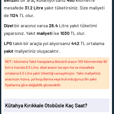
Benzin
li bir araç kullanıyorsanız
480
kilometre
mesafede
31.2
Litre
yakıt tüketirsiniz. Size maliyeti
de
1124
TL olur.
Dizel
bir aracınız varsa
26.4
Litre yakıt tüketimi
yaparsınız. Yakıt
maliyeti
ise
1030
TL olur.
LPG
takılı bir araçla yol alıyorsanız
442
TL ortalama
yakıt
maliyetiniz oluşacaktır.
NOT: kilometre Yakıt hesaplama,Benzinli aracın 100 kilometre'de 90
km/s hızında 6,5 Litre, dizel aracın ise aynı hız ve mesafede
ortalama 5,5 Litre yakıt tükettiği varsayılmıştır. Yakıt maliyetiniz
aracınızın hızına, yol koşullarına veya bulunduğunuz ilin yakıt
fiyatlarına göre değişiklik gösterebilir.
Kütahya Kırıkkale Otobüsle Kaç Saat?