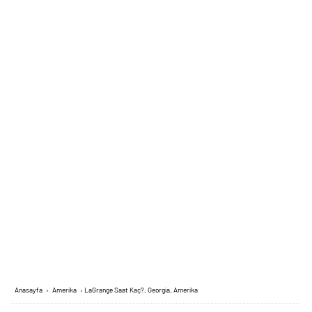
Anasayfa
›
Amerika
›
LaGrange Saat Kaç?, Georgia, Amerika