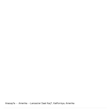
Anasayfa
›
Amerika
›
Lancaster Saat Kaç?, Kaliforniya, Amerika