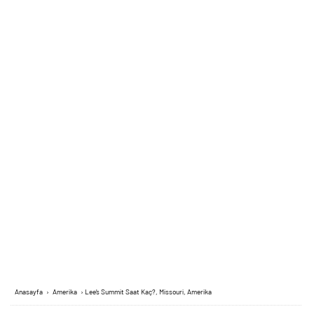
Anasayfa
›
Amerika
›
Lee’s Summit Saat Kaç?, Missouri, Amerika