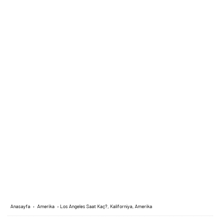
Anasayfa
›
Amerika
›
Los Angeles Saat Kaç?, Kaliforniya, Amerika