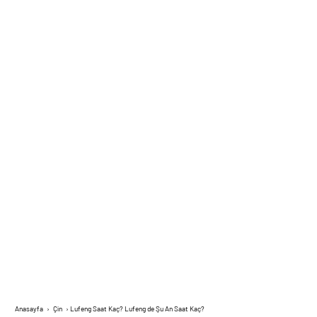
Anasayfa
›
Çin
›
Lufeng Saat Kaç? Lufeng de Şu An Saat Kaç?