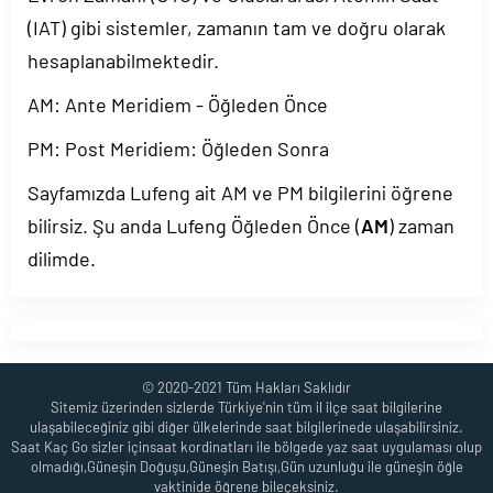
(IAT) gibi sistemler, zamanın tam ve doğru olarak
hesaplanabilmektedir.
AM: Ante Meridiem - Öğleden Önce
PM: Post Meridiem: Öğleden Sonra
Sayfamızda Lufeng ait AM ve PM bilgilerini öğrene
bilirsiz. Şu anda Lufeng Öğleden Önce (
AM
) zaman
dilimde.
© 2020-2021 Tüm Hakları Saklıdır
Sitemiz üzerinden sizlerde Türkiye'nin tüm il ilçe saat bilgilerine
ulaşabileceğiniz gibi diğer ülkelerinde saat bilgilerinede ulaşabilirsiniz.
Saat Kaç Go sizler içinsaat kordinatları ile bölgede yaz saat uygulaması olup
olmadığı,Güneşin Doğuşu,Güneşin Batışı,Gün uzunluğu ile güneşin öğle
vaktinide öğrene bileçeksiniz.