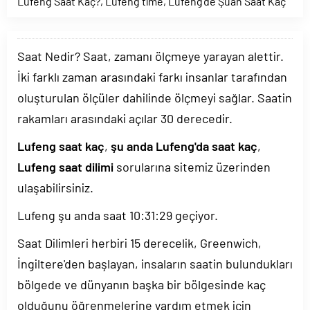
Lufeng Saat Kaç?
,
Lufeng time
,
Lufeng’de Şuan Saat Kaç
Saat Nedir? Saat, zamanı ölçmeye yarayan alettir.
İki farklı zaman arasındaki farkı insanlar tarafından
oluşturulan ölçüler dahilinde ölçmeyi sağlar. Saatin
rakamları arasındaki açılar 30 derecedir.
Lufeng saat kaç
,
şu anda Lufeng'da saat kaç
,
Lufeng saat dilimi
sorularına sitemiz üzerinden
ulaşabilirsiniz.
Lufeng şu anda saat
10:31:29
geçiyor.
Saat Dilimleri herbiri 15 derecelik, Greenwich,
İngiltere'den başlayan, insaların saatin bulundukları
bölgede ve dünyanın başka bir bölgesinde kaç
olduğunu öğrenmelerine yardım etmek için