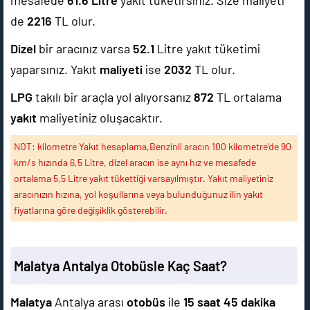
mesafede
61.6
Litre
yakıt tüketirsiniz. Size maliyeti
de
2216
TL olur.
Dizel
bir aracınız varsa
52.1
Litre yakıt tüketimi
yaparsınız. Yakıt
maliyeti
ise
2032
TL olur.
LPG
takılı bir araçla yol alıyorsanız
872
TL ortalama
yakıt
maliyetiniz oluşacaktır.
NOT: kilometre Yakıt hesaplama,Benzinli aracın 100 kilometre'de 90
km/s hızında 6,5 Litre, dizel aracın ise aynı hız ve mesafede
ortalama 5,5 Litre yakıt tükettiği varsayılmıştır. Yakıt maliyetiniz
aracınızın hızına, yol koşullarına veya bulunduğunuz ilin yakıt
fiyatlarına göre değişiklik gösterebilir.
Malatya Antalya Otobüsle Kaç Saat?
Malatya
Antalya arası
otobüs
ile
15 saat 45 dakika