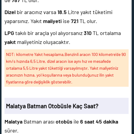
de
787
TL olur.
Dizel
bir aracınız varsa
18.5
Litre yakıt tüketimi
yaparsınız. Yakıt
maliyeti
ise
721
TL olur.
LPG
takılı bir araçla yol alıyorsanız
310
TL ortalama
yakıt
maliyetiniz oluşacaktır.
NOT: kilometre Yakıt hesaplama,Benzinli aracın 100 kilometre'de 90
km/s hızında 6,5 Litre, dizel aracın ise aynı hız ve mesafede
ortalama 5,5 Litre yakıt tükettiği varsayılmıştır. Yakıt maliyetiniz
aracınızın hızına, yol koşullarına veya bulunduğunuz ilin yakıt
fiyatlarına göre değişiklik gösterebilir.
Malatya Batman Otobüsle Kaç Saat?
Malatya
Batman arası
otobüs
ile
6 saat 45 dakika
sürer.