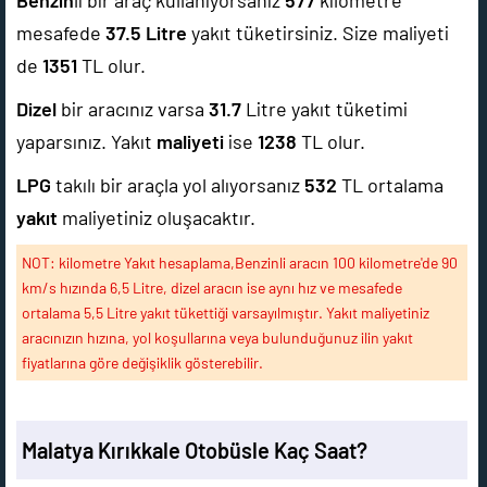
Benzin
li bir araç kullanıyorsanız
577
kilometre
mesafede
37.5
Litre
yakıt tüketirsiniz. Size maliyeti
de
1351
TL olur.
Dizel
bir aracınız varsa
31.7
Litre yakıt tüketimi
yaparsınız. Yakıt
maliyeti
ise
1238
TL olur.
LPG
takılı bir araçla yol alıyorsanız
532
TL ortalama
yakıt
maliyetiniz oluşacaktır.
NOT: kilometre Yakıt hesaplama,Benzinli aracın 100 kilometre'de 90
km/s hızında 6,5 Litre, dizel aracın ise aynı hız ve mesafede
ortalama 5,5 Litre yakıt tükettiği varsayılmıştır. Yakıt maliyetiniz
aracınızın hızına, yol koşullarına veya bulunduğunuz ilin yakıt
fiyatlarına göre değişiklik gösterebilir.
Malatya Kırıkkale Otobüsle Kaç Saat?