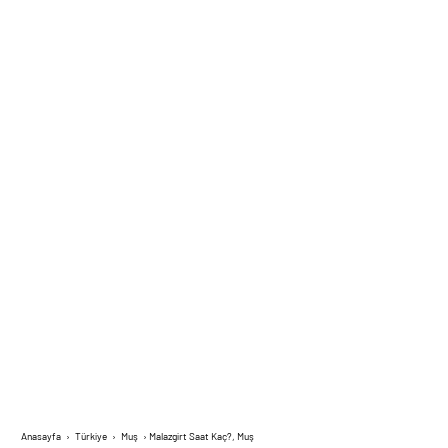
Anasayfa
›
Türkiye
›
Muş
›
Malazgirt Saat Kaç?, Muş