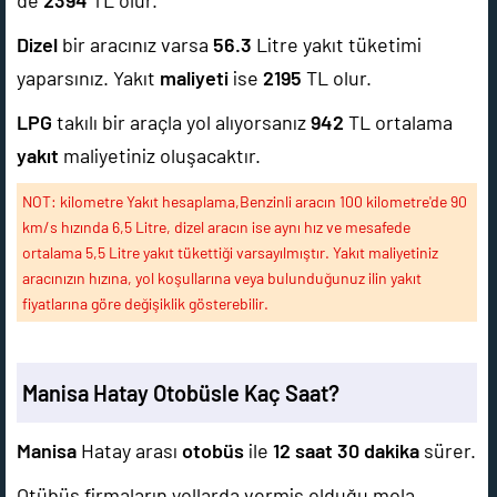
de
2394
TL olur.
Dizel
bir aracınız varsa
56.3
Litre yakıt tüketimi
yaparsınız. Yakıt
maliyeti
ise
2195
TL olur.
LPG
takılı bir araçla yol alıyorsanız
942
TL ortalama
yakıt
maliyetiniz oluşacaktır.
NOT: kilometre Yakıt hesaplama,Benzinli aracın 100 kilometre'de 90
km/s hızında 6,5 Litre, dizel aracın ise aynı hız ve mesafede
ortalama 5,5 Litre yakıt tükettiği varsayılmıştır. Yakıt maliyetiniz
aracınızın hızına, yol koşullarına veya bulunduğunuz ilin yakıt
fiyatlarına göre değişiklik gösterebilir.
Manisa Hatay Otobüsle Kaç Saat?
Manisa
Hatay arası
otobüs
ile
12 saat 30 dakika
sürer.
Otübüs firmaların yollarda vermiş olduğu mola