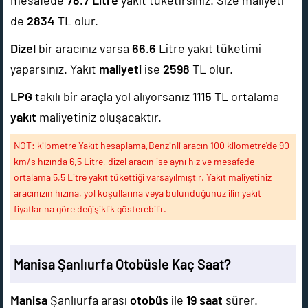
mesafede
78.7
Litre
yakıt tüketirsiniz. Size maliyeti
de
2834
TL olur.
Dizel
bir aracınız varsa
66.6
Litre yakıt tüketimi
yaparsınız. Yakıt
maliyeti
ise
2598
TL olur.
LPG
takılı bir araçla yol alıyorsanız
1115
TL ortalama
yakıt
maliyetiniz oluşacaktır.
NOT: kilometre Yakıt hesaplama,Benzinli aracın 100 kilometre'de 90
km/s hızında 6,5 Litre, dizel aracın ise aynı hız ve mesafede
ortalama 5,5 Litre yakıt tükettiği varsayılmıştır. Yakıt maliyetiniz
aracınızın hızına, yol koşullarına veya bulunduğunuz ilin yakıt
fiyatlarına göre değişiklik gösterebilir.
Manisa Şanlıurfa Otobüsle Kaç Saat?
Manisa
Şanlıurfa arası
otobüs
ile
19 saat
sürer.