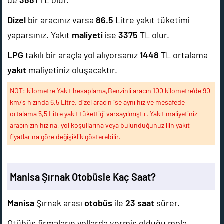
de
3681
TL olur.
Dizel
bir aracınız varsa
86.5
Litre yakıt tüketimi
yaparsınız. Yakıt
maliyeti
ise
3375
TL olur.
LPG
takılı bir araçla yol alıyorsanız
1448
TL ortalama
yakıt
maliyetiniz oluşacaktır.
NOT: kilometre Yakıt hesaplama,Benzinli aracın 100 kilometre'de 90
km/s hızında 6,5 Litre, dizel aracın ise aynı hız ve mesafede
ortalama 5,5 Litre yakıt tükettiği varsayılmıştır. Yakıt maliyetiniz
aracınızın hızına, yol koşullarına veya bulunduğunuz ilin yakıt
fiyatlarına göre değişiklik gösterebilir.
Manisa Şırnak Otobüsle Kaç Saat?
Manisa
Şırnak arası
otobüs
ile
23 saat
sürer.
Otübüs firmaların yollarda vermiş olduğu mola