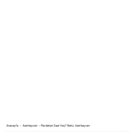
Anasayfa
›
Azerbaycan
›
Mardakan Saat Kaç? Bakü, Azerbaycan