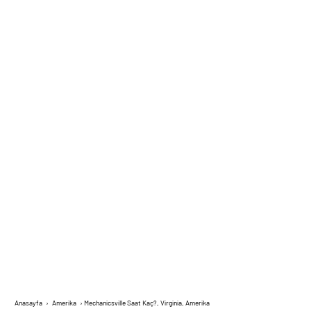
Anasayfa
›
Amerika
›
Mechanicsville Saat Kaç?, Virginia, Amerika