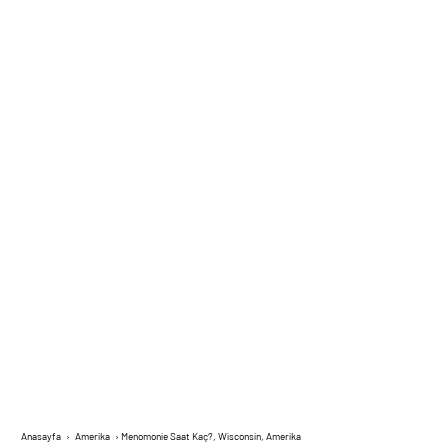
Anasayfa
›
Amerika
›
Menomonie Saat Kaç?, Wisconsin, Amerika