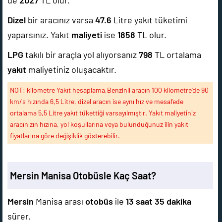
de
2027
TL olur.
Dizel
bir aracınız varsa
47.6
Litre yakıt tüketimi
yaparsınız. Yakıt
maliyeti
ise
1858
TL olur.
LPG
takılı bir araçla yol alıyorsanız
798
TL ortalama
yakıt
maliyetiniz oluşacaktır.
NOT: kilometre Yakıt hesaplama,Benzinli aracın 100 kilometre'de 90
km/s hızında 6,5 Litre, dizel aracın ise aynı hız ve mesafede
ortalama 5,5 Litre yakıt tükettiği varsayılmıştır. Yakıt maliyetiniz
aracınızın hızına, yol koşullarına veya bulunduğunuz ilin yakıt
fiyatlarına göre değişiklik gösterebilir.
Mersin Manisa Otobüsle Kaç Saat?
Mersin
Manisa arası
otobüs
ile
13 saat 35 dakika
sürer.