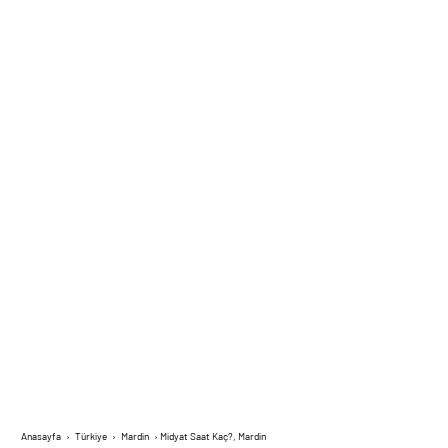
Anasayfa
›
Türkiye
›
Mardin
›
Midyat Saat Kaç?, Mardin