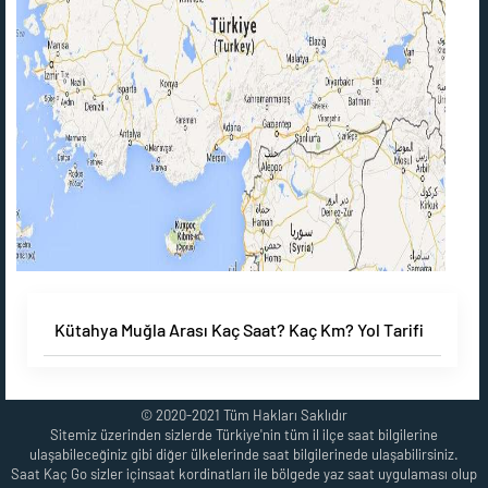
Kütahya Muğla Arası Kaç Saat? Kaç Km? Yol Tarifi
© 2020-2021 Tüm Hakları Saklıdır
Sitemiz üzerinden sizlerde Türkiye'nin tüm il ilçe saat bilgilerine
ulaşabileceğiniz gibi diğer ülkelerinde saat bilgilerinede ulaşabilirsiniz.
Saat Kaç Go sizler içinsaat kordinatları ile bölgede yaz saat uygulaması olup