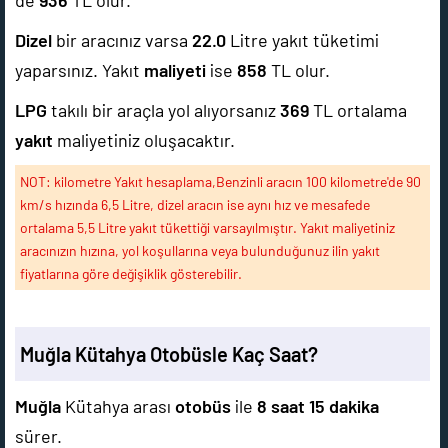
de
936
TL olur.
Dizel
bir aracınız varsa
22.0
Litre yakıt tüketimi
yaparsınız. Yakıt
maliyeti
ise
858
TL olur.
LPG
takılı bir araçla yol alıyorsanız
369
TL ortalama
yakıt
maliyetiniz oluşacaktır.
NOT: kilometre Yakıt hesaplama,Benzinli aracın 100 kilometre'de 90
km/s hızında 6,5 Litre, dizel aracın ise aynı hız ve mesafede
ortalama 5,5 Litre yakıt tükettiği varsayılmıştır. Yakıt maliyetiniz
aracınızın hızına, yol koşullarına veya bulunduğunuz ilin yakıt
fiyatlarına göre değişiklik gösterebilir.
Muğla Kütahya Otobüsle Kaç Saat?
Muğla
Kütahya arası
otobüs
ile
8 saat 15 dakika
sürer.