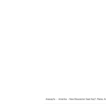
Anasayfa
›
Amerika
›
New Gloucester Saat Kaç?, Maine, A