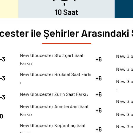
10 Saat
ester ile Şehirler Arasındaki 
New Gloucester Stuttgart Saat
New Glo
-3
+6
Farkı :
New Glo
New Gloucester Brüksel Saat Farkı
-3
+6
New Glou
:
:
+6
New Gloucester Zürih Saat Farkı :
-3
New Glou
New Gloucester Amsterdam Saat
+6
Farkı :
New Glou
0
New Gloucester Kopenhag Saat
New Glo
+6