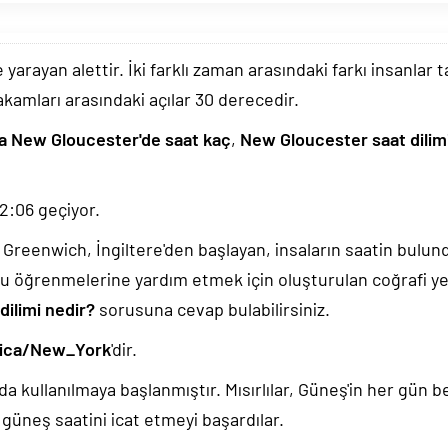
arayan alettir. İki farklı zaman arasındaki farkı insanlar 
akamları arasındaki açılar 30 derecedir.
a New Gloucester'de saat kaç
,
New Gloucester saat dilim
12:06
geçiyor.
k, Greenwich, İngiltere'den başlayan, insaların saatin bulu
u öğrenmelerine yardım etmek için oluşturulan coğrafi yer
ilimi nedir?
sorusuna cevap bulabilirsiniz.
ica/New_York
'dir.
da kullanılmaya başlanmıştır. Mısırlılar, Güneş'in her gün b
güneş saatini icat etmeyi başardılar.