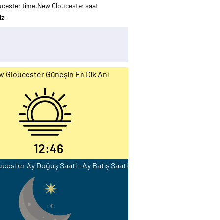
ucester time,New Gloucester saat
iz
 Gloucester Güneşin En Dik Anı
12:46
cester Ay Doğuş Saati - Ay Batış Saati