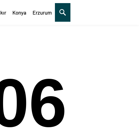
kır
Konya
Erzurum
06