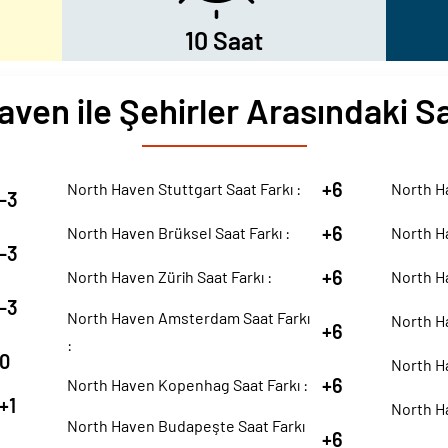
10 Saat
aven ile Şehirler Arasındaki Sa
+6
North Haven Stuttgart Saat Farkı :
North Ha
-3
+6
North Haven Brüksel Saat Farkı :
North Ha
-3
+6
North Haven Zürih Saat Farkı :
North Ha
-3
North Haven Amsterdam Saat Farkı
North Ha
+6
:
0
North Ha
+6
North Haven Kopenhag Saat Farkı :
+1
North Ha
North Haven Budapeşte Saat Farkı
+6