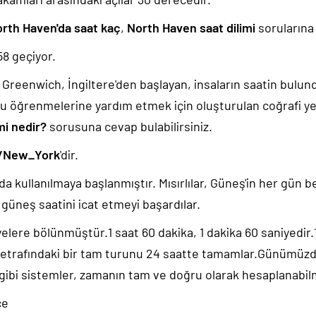
rth Haven'da saat kaç
,
North Haven saat dilimi
sorularına 
59
geçiyor.
k, Greenwich, İngiltere'den başlayan, insaların saatin bulu
u öğrenmelerine yardım etmek için oluşturulan coğrafi yer
mi nedir?
sorusuna cevap bulabilirsiniz.
/New_York
'dir.
da kullanılmaya başlanmıştır. Mısırlılar, Güneş'in her gün b
güneş saatini icat etmeyi başardılar.
yelere bölünmüştür.1 saat 60 dakika, 1 dakika 60 saniyedir
 etrafındaki bir tam turunu 24 saatte tamamlar.Günümüz
 gibi sistemler, zamanın tam ve doğru olarak hesaplanabil
ce