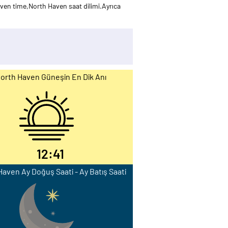
en time,North Haven saat dilimi.Ayrıca
orth Haven Güneşin En Dik Anı
12:41
aven Ay Doğuş Saati - Ay Batış Saati