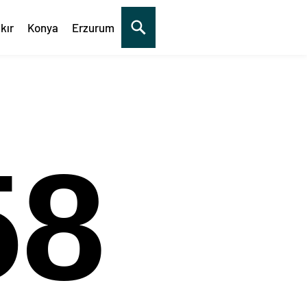
kır
Konya
Erzurum
59