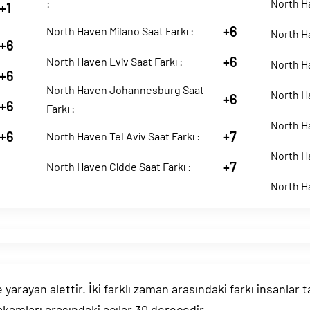
:
North Ha
+1
+6
North Haven Milano Saat Farkı :
North Ha
+6
+6
North Haven Lviv Saat Farkı :
North H
+6
North Haven Johannesburg Saat
North Ha
+6
+6
Farkı :
North Ha
+6
+7
North Haven Tel Aviv Saat Farkı :
North Ha
+7
North Haven Cidde Saat Farkı :
North Ha
arayan alettir. İki farklı zaman arasındaki farkı insanlar 
akamları arasındaki açılar 30 derecedir.