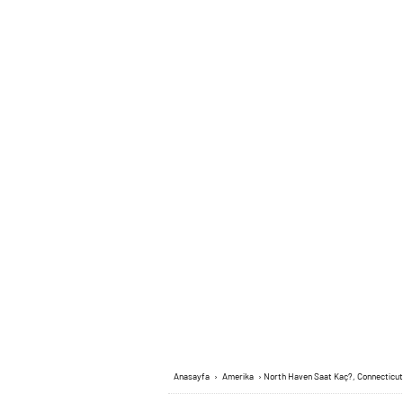
Anasayfa
›
Amerika
›
North Haven Saat Kaç?, Connecticut