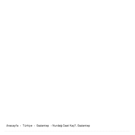
Anasayfa
›
Türkiye
›
Gaziantep
›
Nurdağı Saat Kaç?, Gaziantep