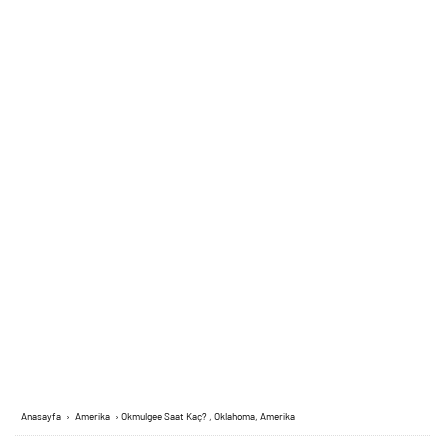
Anasayfa
›
Amerika
›
Okmulgee Saat Kaç? , Oklahoma, Amerika