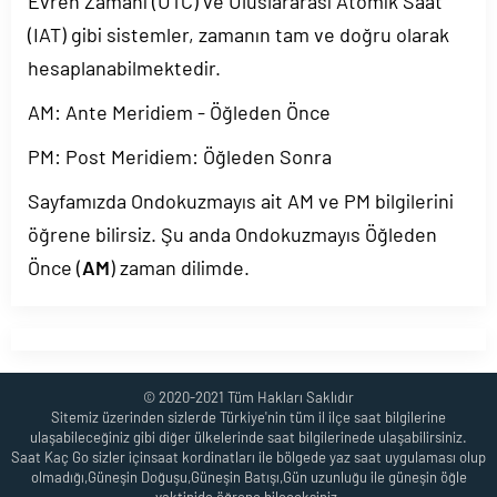
Evren Zamanı (UTC) ve Uluslararası Atomik Saat
(IAT) gibi sistemler, zamanın tam ve doğru olarak
hesaplanabilmektedir.
AM: Ante Meridiem - Öğleden Önce
PM: Post Meridiem: Öğleden Sonra
Sayfamızda Ondokuzmayıs ait AM ve PM bilgilerini
öğrene bilirsiz. Şu anda Ondokuzmayıs Öğleden
Önce (
AM
) zaman dilimde.
© 2020-2021 Tüm Hakları Saklıdır
Sitemiz üzerinden sizlerde Türkiye'nin tüm il ilçe saat bilgilerine
ulaşabileceğiniz gibi diğer ülkelerinde saat bilgilerinede ulaşabilirsiniz.
Saat Kaç Go sizler içinsaat kordinatları ile bölgede yaz saat uygulaması olup
olmadığı,Güneşin Doğuşu,Güneşin Batışı,Gün uzunluğu ile güneşin öğle