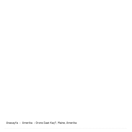
Anasayfa
›
Amerika
›
Orono Saat Kaç?, Maine, Amerika