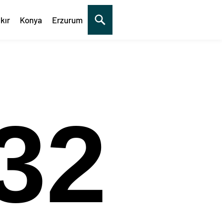
kır
Konya
Erzurum
33