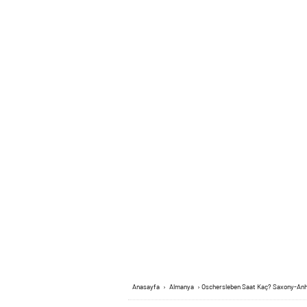
Anasayfa
›
Almanya
›
Oschersleben Saat Kaç? Saxony-Anh