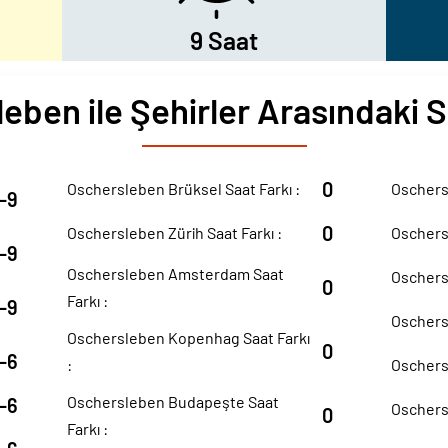
9 Saat
eben ile Şehirler Arasındaki S
0
Oschersleben Brüksel Saat Farkı :
Oschers
-9
0
Oschersleben Zürih Saat Farkı :
Oschersl
-9
Oschersleben Amsterdam Saat
Oschersl
0
Farkı :
-9
Oschersl
Oschersleben Kopenhag Saat Farkı
0
-6
:
Oschersl
Oschersleben Budapeşte Saat
-6
Oschersl
0
Farkı :