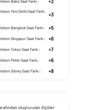
+2
eben Bakü Saat Farkı :
eben Yeni Delhi Saat Farkı
+3
+5
leben Bangkok Saat Farkı :
+6
eben Singapur Saat Farkı :
+7
eben Tokyo Saat Farkı :
+6
eben Pekin Saat Farkı :
+8
eben Sdney Saat Farkı :
tarafından oluşturulan ölçüler