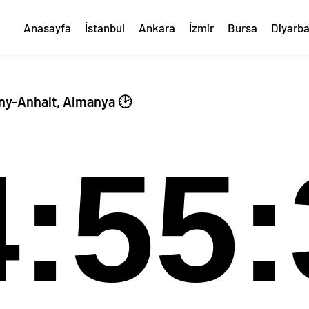
Anasayfa
İstanbul
Ankara
İzmir
Bursa
Diyarba
ny-Anhalt, Almanya 🕑
4:55: