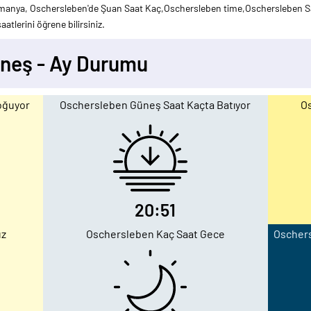
manya, Oschersleben'de Şuan Saat Kaç,Oschersleben time,Oschersleben Sa
atlerini öğrene bilirsiniz.
neş - Ay Durumu
oğuyor
Oschersleben Güneş Saat Kaçta Batıyor
Os
20:51
üz
Oschersleben Kaç Saat Gece
Oschers