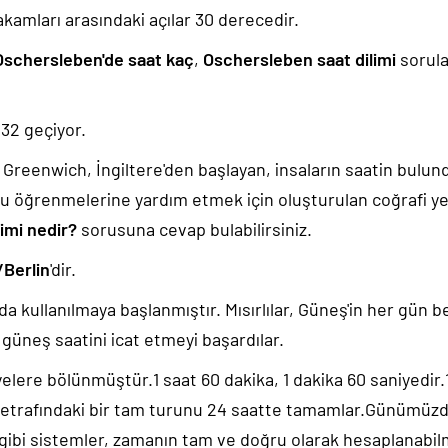
akamları arasındaki açılar 30 derecedir.
Oschersleben'de saat kaç
,
Oschersleben saat dilimi
sorula
:33
geçiyor.
k, Greenwich, İngiltere'den başlayan, insaların saatin bulu
u öğrenmelerine yardım etmek için oluşturulan coğrafi yer
imi nedir?
sorusuna cevap bulabilirsiniz.
Berlin
'dir.
da kullanılmaya başlanmıştır. Mısırlılar, Güneş'in her gün b
güneş saatini icat etmeyi başardılar.
yelere bölünmüştür.1 saat 60 dakika, 1 dakika 60 saniyedir
 etrafındaki bir tam turunu 24 saatte tamamlar.Günümüz
 gibi sistemler, zamanın tam ve doğru olarak hesaplanabil