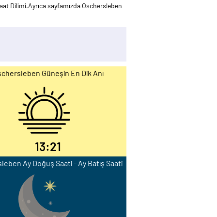
at Dilimi.Ayrıca sayfamızda Oschersleben
chersleben Güneşin En Dik Anı
13:21
leben Ay Doğuş Saati - Ay Batış Saati