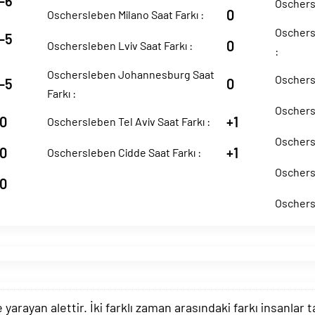
-6
Oschersl
0
Oschersleben Milano Saat Farkı :
Oschersl
-5
0
Oschersleben Lviv Saat Farkı :
:
Oschersleben Johannesburg Saat
Oschers
-5
0
Farkı :
Oschersl
0
+1
Oschersleben Tel Aviv Saat Farkı :
Oschersl
0
+1
Oschersleben Cidde Saat Farkı :
Oschersl
0
Oschersl
arayan alettir. İki farklı zaman arasındaki farkı insanlar 