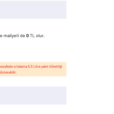
ze maliyeti de
0
TL olur.
esafede ortalama 5,5 Litre yakıt tükettiği
österebilir.