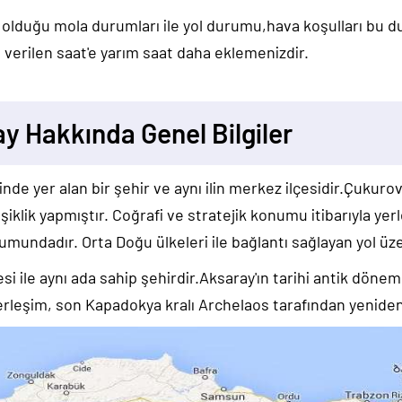
 olduğu mola durumları ile yol durumu,hava koşulları bu 
verilen saat'e yarım saat daha eklemenizdir.
y Hakkında Genel Bilgiler
de yer alan bir şehir ve aynı ilin merkez ilçesidir.Çukurova
eşiklik yapmıştır. Coğrafi ve stratejik konumu itibarıyla 
umundadır. Orta Doğu ülkeleri ile bağlantı sağlayan yol üze
esi ile aynı ada sahip şehirdir.Aksaray'ın tarihi antik döne
erleşim, son Kapadokya kralı Archelaos tarafından yeniden 