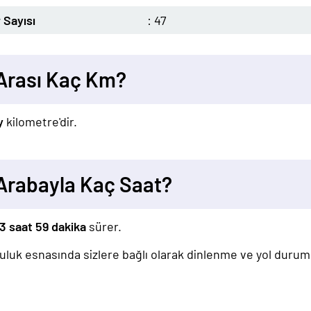
 Sayısı
: 47
Arası Kaç Km?
y
kilometre'dir.
Arabayla Kaç Saat?
3 saat 59 dakika
sürer.
lculuk esnasında sizlere bağlı olarak dinlenme ve yol duru