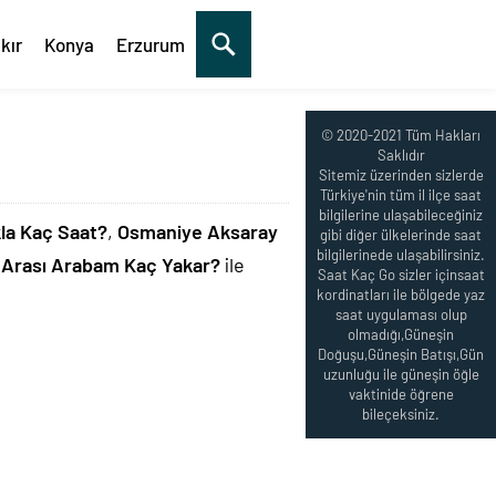
kır
Konya
Erzurum
© 2020-2021 Tüm Hakları
Saklıdır
Sitemiz üzerinden sizlerde
Türkiye'nin tüm il ilçe saat
bilgilerine ulaşabileceğiniz
la Kaç Saat?
,
Osmaniye Aksaray
gibi diğer ülkelerinde saat
bilgilerinede ulaşabilirsiniz.
Arası Arabam Kaç Yakar?
ile
Saat Kaç Go sizler içinsaat
kordinatları ile bölgede yaz
saat uygulaması olup
olmadığı,Güneşin
Doğuşu,Güneşin Batışı,Gün
uzunluğu ile güneşin öğle
vaktinide öğrene
bileçeksiniz.