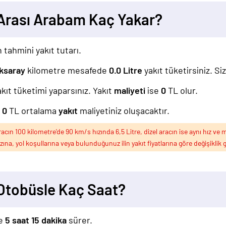
Arası Arabam Kaç Yakar?
 tahmini yakıt tutarı.
ksaray
kilometre mesafede
0.0
Litre
yakıt tüketirsiniz. Si
akıt tüketimi yaparsınız. Yakıt
maliyeti
ise
0
TL olur.
z
0
TL ortalama
yakıt
maliyetiniz oluşacaktır.
ın 100 kilometre'de 90 km/s hızında 6,5 Litre, dizel aracın ise aynı hız ve m
ızına, yol koşullarına veya bulunduğunuz ilin yakıt fiyatlarına göre değişiklik g
Otobüsle Kaç Saat?
le
5 saat 15 dakika
sürer.