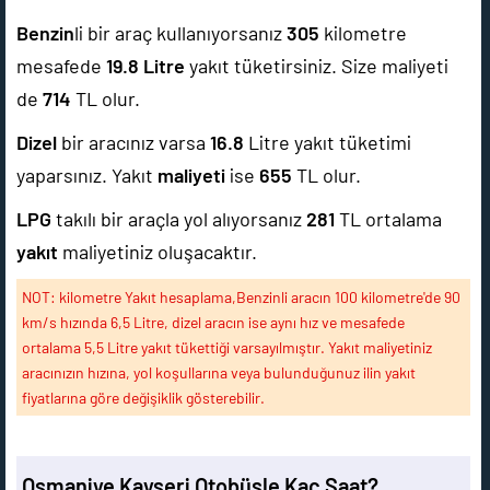
Benzin
li bir araç kullanıyorsanız
305
kilometre
mesafede
19.8
Litre
yakıt tüketirsiniz. Size maliyeti
de
714
TL olur.
Dizel
bir aracınız varsa
16.8
Litre yakıt tüketimi
yaparsınız. Yakıt
maliyeti
ise
655
TL olur.
LPG
takılı bir araçla yol alıyorsanız
281
TL ortalama
yakıt
maliyetiniz oluşacaktır.
NOT: kilometre Yakıt hesaplama,Benzinli aracın 100 kilometre'de 90
km/s hızında 6,5 Litre, dizel aracın ise aynı hız ve mesafede
ortalama 5,5 Litre yakıt tükettiği varsayılmıştır. Yakıt maliyetiniz
aracınızın hızına, yol koşullarına veya bulunduğunuz ilin yakıt
fiyatlarına göre değişiklik gösterebilir.
Osmaniye Kayseri Otobüsle Kaç Saat?