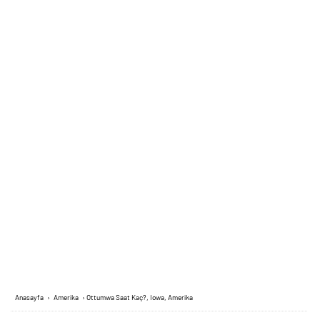
Anasayfa
›
Amerika
›
Ottumwa Saat Kaç?, Iowa, Amerika