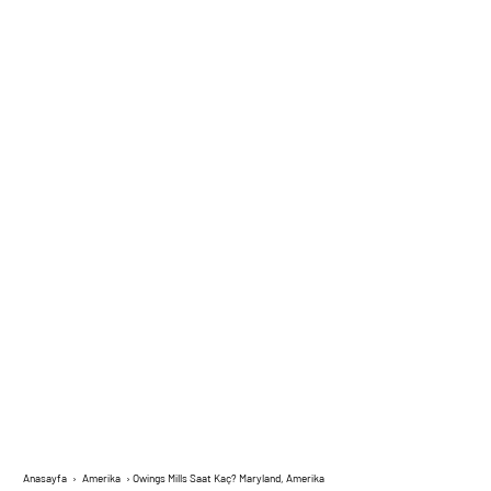
Anasayfa
›
Amerika
›
Owings Mills Saat Kaç? Maryland, Amerika