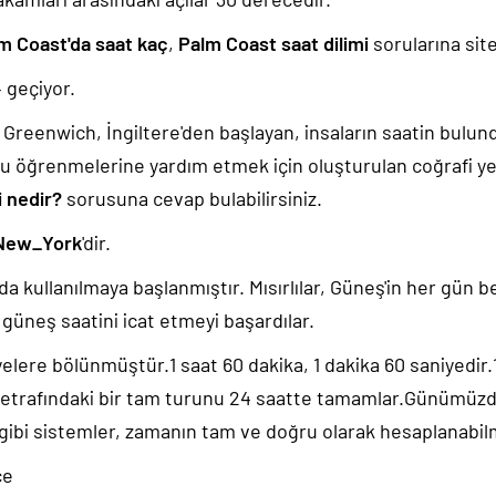
m Coast'da saat kaç
,
Palm Coast saat dilimi
sorularına site
5
geçiyor.
k, Greenwich, İngiltere'den başlayan, insaların saatin bulu
u öğrenmelerine yardım etmek için oluşturulan coğrafi yer
i nedir?
sorusuna cevap bulabilirsiniz.
New_York
'dir.
da kullanılmaya başlanmıştır. Mısırlılar, Güneş'in her gün b
güneş saatini icat etmeyi başardılar.
yelere bölünmüştür.1 saat 60 dakika, 1 dakika 60 saniyedir
 etrafındaki bir tam turunu 24 saatte tamamlar.Günümüz
 gibi sistemler, zamanın tam ve doğru olarak hesaplanabil
ce