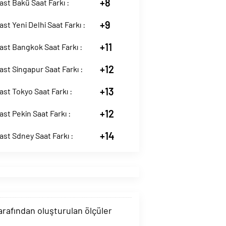
+8
st Bakü Saat Farkı :
+9
st Yeni Delhi Saat Farkı :
+11
st Bangkok Saat Farkı :
+12
st Singapur Saat Farkı :
+13
st Tokyo Saat Farkı :
+12
st Pekin Saat Farkı :
+14
st Sdney Saat Farkı :
tarafından oluşturulan ölçüler