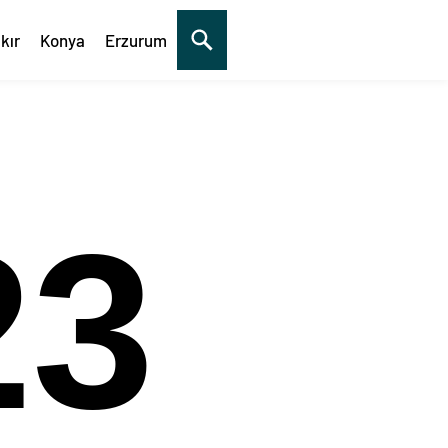
kır
Konya
Erzurum
24