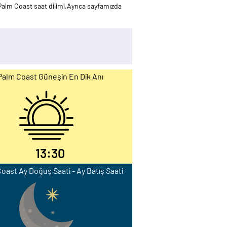
alm Coast saat dilimi.Ayrıca sayfamızda
Palm Coast Güneşin En Dik Anı
13:30
oast Ay Doğuş Saati - Ay Batış Saati