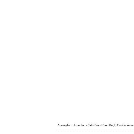
Anasayfa
›
Amerika
›
Palm Coast Saat Kaç?, Florida, Amer