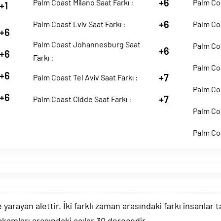
+6
Palm Coast Milano Saat Farkı :
Palm Coa
+1
+6
Palm Coast Lviv Saat Farkı :
Palm Coa
+6
Palm Coast Johannesburg Saat
Palm Coa
+6
+6
Farkı :
Palm Coa
+6
+7
Palm Coast Tel Aviv Saat Farkı :
Palm Coa
+6
+7
Palm Coast Cidde Saat Farkı :
Palm Coa
Palm Coa
arayan alettir. İki farklı zaman arasındaki farkı insanlar 
akamları arasındaki açılar 30 derecedir.