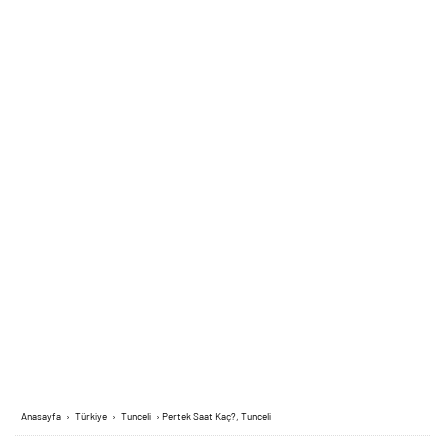
Anasayfa
›
Türkiye
›
Tunceli
›
Pertek Saat Kaç?, Tunceli