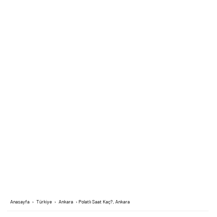
Anasayfa
›
Türkiye
›
Ankara
›
Polatlı Saat Kaç?, Ankara