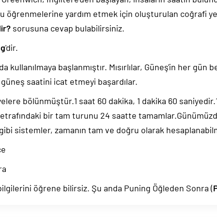
u öğrenmelerine yardım etmek için oluşturulan coğrafi yer
ir?
sorusuna cevap bulabilirsiniz.
ng
'dir.
da kullanılmaya başlanmıştır. Mısırlılar, Güneş'in her gün b
güneş saatini icat etmeyi başardılar.
yelere bölünmüştür.1 saat 60 dakika, 1 dakika 60 saniyedir
 etrafındaki bir tam turunu 24 saatte tamamlar.Günümüz
 gibi sistemler, zamanın tam ve doğru olarak hesaplanabil
ce
ra
lgilerini öğrene bilirsiz. Şu anda Puning Öğleden Sonra (