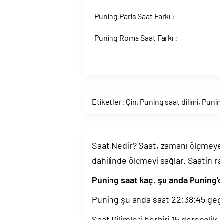
Puning Paris Saat Farkı :
Puning Roma Saat Farkı :
Etiketler:
Çin
,
Puning saat dilimi
,
Punin
Saat Nedir? Saat, zamanı ölçmeye y
dahilinde ölçmeyi sağlar. Saatin r
Puning saat kaç
,
şu anda Puning'
Puning şu anda saat
22:38:46
geç
Saat Dilimleri herbiri 15 dereceli