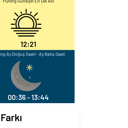
Puning Güneşin En Dik Anı
12:21
ng Ay Doğuş Saati - Ay Batış Saati
00:36 - 13:44
 Farkı