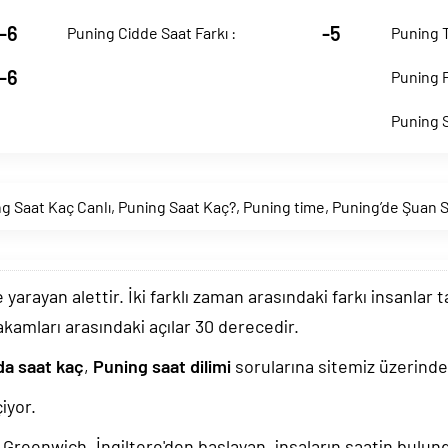
-6
-5
Puning Cidde Saat Farkı :
Puning T
-6
Puning P
Puning S
g Saat Kaç Canlı
,
Puning Saat Kaç?
,
Puning time
,
Puning’de Şuan 
arayan alettir. İki farklı zaman arasındaki farkı insanlar 
akamları arasındaki açılar 30 derecedir.
da saat kaç
,
Puning saat dilimi
sorularına sitemiz üzerinden
iyor.
k, Greenwich, İngiltere'den başlayan, insaların saatin bulu