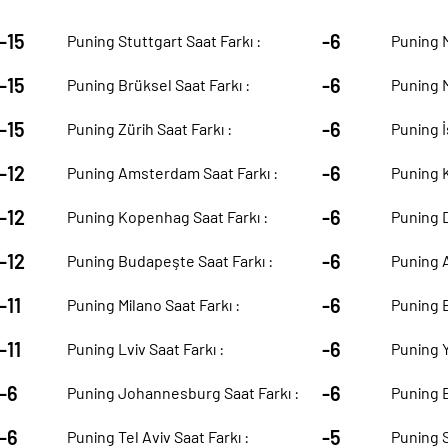
-15
-6
Puning Stuttgart Saat Farkı :
Puning M
-15
-6
Puning Brüksel Saat Farkı :
Puning M
-15
-6
Puning Zürih Saat Farkı :
Puning İ
-12
-6
Puning Amsterdam Saat Farkı :
Puning K
-12
-6
Puning Kopenhag Saat Farkı :
Puning D
-12
-6
Puning Budapeşte Saat Farkı :
Puning A
-11
-6
Puning Milano Saat Farkı :
Puning B
-11
-6
Puning Lviv Saat Farkı :
Puning Y
-6
-6
Puning Johannesburg Saat Farkı :
Puning B
-6
-5
Puning Tel Aviv Saat Farkı :
Puning S