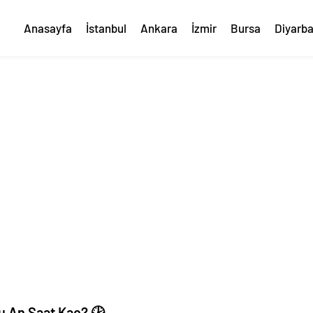
Anasayfa
İstanbul
Ankara
İzmir
Bursa
Diyarba
u An Saat Kaç? 🕑