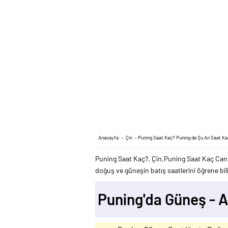
Anasayfa
›
Çin
›
Puning Saat Kaç? Puning de Şu An Saat K
Puning Saat Kaç?, Çin,Puning Saat Kaç Canlı
doğuş ve güneşin batış saatlerini öğrene bili
Puning'da Güneş - 