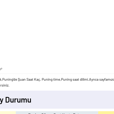
aç?
,Puning’de Şuan Saat Kaç, Puning time,Puning saat dilimi.Ayrıca sayfamızda
rsiniz.
Ay Durumu