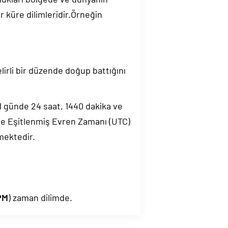
 küre dilimleridir.Örneğin
elirli bir düzende doğup battığını
.1 günde 24 saat, 1440 dakika ve
de Eşitlenmiş Evren Zamanı (UTC)
mektedir.
PM
) zaman dilimde.