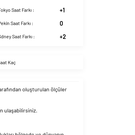
+1
okyo Saat Farkı :
0
ekin Saat Farkı :
+2
dney Saat Farkı :
Saat Kaç
tarafından oluşturulan ölçüler
 ulaşabilirsiniz.
ndukları bölgede ve dünyanın