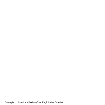
Anasayfa
›
Amerika
›
Rexburg Saat Kaç?, Idaho, Amerika