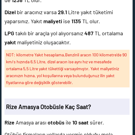
de
1238
TL olur.
Dizel
bir aracınız varsa
29.1
Litre yakıt tüketimi
yaparsınız. Yakıt
maliyeti
ise
1135
TL olur.
LPG
takılı bir araçla yol alıyorsanız
487
TL ortalama
yakıt
maliyetiniz oluşacaktır.
NOT: kilometre Yakıt hesaplama,Benzinli aracın 100 kilometre'de 90
km/s hızında 6,5 Litre, dizel aracın ise aynı hız ve mesafede
ortalama 5,5 Litre yakıt tükettiği varsayılmıştır. Yakıt maliyetiniz
aracınızın hızına, yol koşullarına veya bulunduğunuz ilin yakıt
fiyatlarına göre değişiklik gösterebilir.
Rize Amasya Otobüsle Kaç Saat?
Rize
Amasya arası
otobüs
ile
10 saat
sürer.
Otübüs firmaların yollarda vermiş olduğu mola