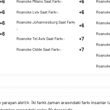
+6
+6
Roanoke Milano Saat Farkı :
Roanoke 
+6
+6
Roanoke Lviv Saat Farkı :
Roanoke 
Roanoke Johannesburg Saat Farkı
+6
Roanoke
+6
:
+6
Roanoke 
+7
Roanoke Tel Aviv Saat Farkı :
Roanoke 
+7
Roanoke Cidde Saat Farkı :
Roanoke 
Roanoke 
arayan alettir. İki farklı zaman arasındaki farkı insanlar 
akamları arasındaki açılar 30 derecedir.