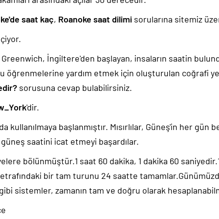
ke'de saat kaç
,
Roanoke saat dilimi
sorularına sitemiz üzer
çiyor.
k, Greenwich, İngiltere'den başlayan, insaların saatin bulu
u öğrenmelerine yardım etmek için oluşturulan coğrafi yer
edir?
sorusuna cevap bulabilirsiniz.
w_York
'dir.
da kullanılmaya başlanmıştır. Mısırlılar, Güneş'in her gün b
güneş saatini icat etmeyi başardılar.
yelere bölünmüştür.1 saat 60 dakika, 1 dakika 60 saniyedir
 etrafındaki bir tam turunu 24 saatte tamamlar.Günümüz
 gibi sistemler, zamanın tam ve doğru olarak hesaplanabil
ce