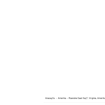
Anasayfa
›
Amerika
›
Roanoke Saat Kaç?, Virginia, Amerik