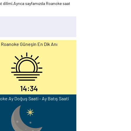
 dilimi.Ayrıca sayfamızda Roanoke saat
Roanoke Güneşin En Dik Anı
14:34
ke Ay Doğuş Saati - Ay Batış Saati