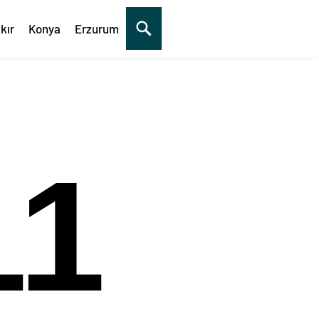
kır
Konya
Erzurum
12