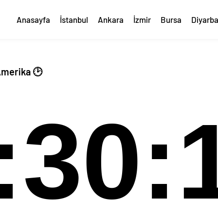
Anasayfa
İstanbul
Ankara
İzmir
Bursa
Diyarba
Amerika 🕑
:30: