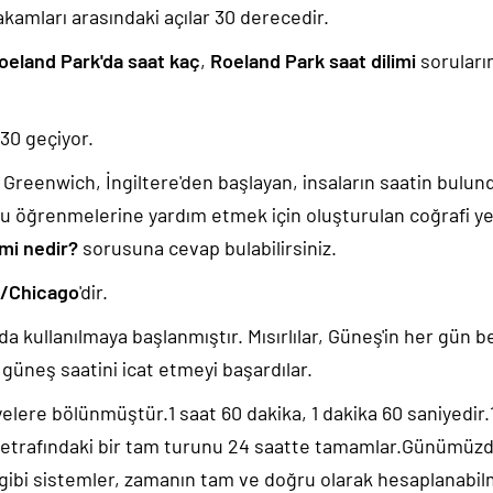
akamları arasındaki açılar 30 derecedir.
oeland Park'da saat kaç
,
Roeland Park saat dilimi
soruları
:30
geçiyor.
k, Greenwich, İngiltere'den başlayan, insaların saatin bulu
u öğrenmelerine yardım etmek için oluşturulan coğrafi yer
imi nedir?
sorusuna cevap bulabilirsiniz.
/Chicago
'dir.
da kullanılmaya başlanmıştır. Mısırlılar, Güneş'in her gün b
güneş saatini icat etmeyi başardılar.
yelere bölünmüştür.1 saat 60 dakika, 1 dakika 60 saniyedir
 etrafındaki bir tam turunu 24 saatte tamamlar.Günümüz
 gibi sistemler, zamanın tam ve doğru olarak hesaplanabil