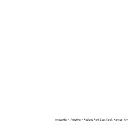
Anasayfa
›
Amerika
›
Roeland Park Saat Kaç?, Kansas, Am