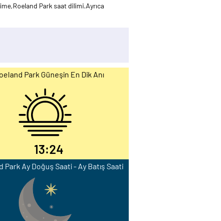
me,Roeland Park saat dilimi.Ayrıca
oeland Park Güneşin En Dik Anı
13:24
 Park Ay Doğuş Saati - Ay Batış Saati