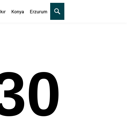
kır
Konya
Erzurum
30